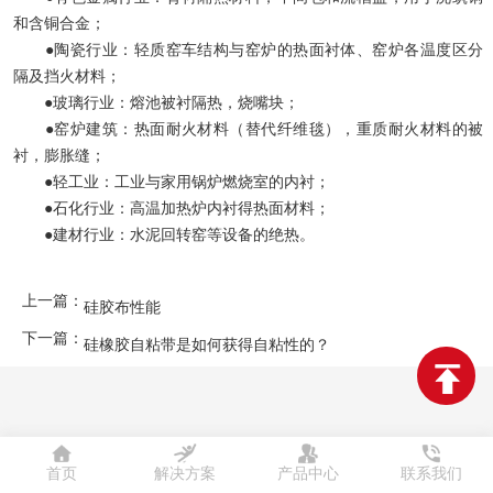
和含铜合金；
●陶瓷行业：轻质窑车结构与窑炉的热面衬体、窑炉各温度区分
隔及挡火材料；
●玻璃行业：熔池被衬隔热，烧嘴块；
●窑炉建筑：热面耐火材料（替代纤维毯），重质耐火材料的被
衬，膨胀缝；
●轻工业：工业与家用锅炉燃烧室的内衬；
●石化行业：高温加热炉内衬得热面材料；
●建材行业：水泥回转窑等设备的绝热。
上一篇：
硅胶布性能
下一篇：
硅橡胶自粘带是如何获得自粘性的？
首页
解决方案
产品中心
联系我们